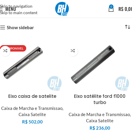
Skip to navigation
0
MENU
R$
0,0
Skip to main content
Show sidebar
INDISPONIVEL
Eixo caixa de satelite
Eixo satélite ford f1000
turbo
Caixa de Marcha e Transmissao
,
Caixa Satelite
Caixa de Marcha e Transmissao
,
Caixa Satelite
R$
502,00
R$
236,00