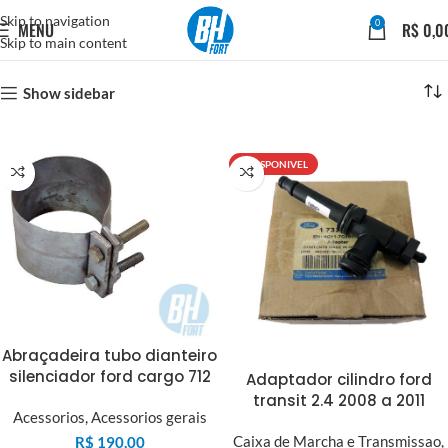
Skip to navigation
0
MENU
R$
0,0
Skip to main content
Show sidebar
INDISPONIVEL
Abraçadeira tubo dianteiro
silenciador ford cargo 712
Adaptador cilindro ford
transit 2.4 2008 a 2011
Acessorios
,
Acessorios gerais
Caixa de Marcha e Transmissao
,
R$
190,00