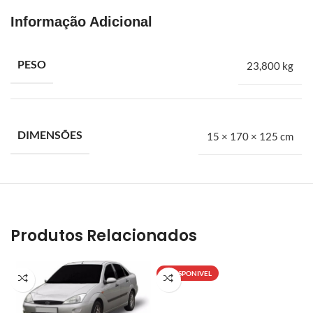
Informação Adicional
Capô do motor Ford Mondeo 1997 a 2001
PESO
23,800 kg
DIMENSÕES
15 × 170 × 125 cm
Produtos Relacionados
INDISPONIVEL