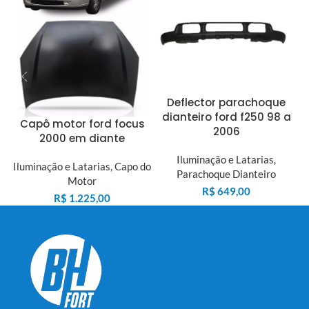
Il
Deflector parachoque
dianteiro ford f250 98 a
Capô motor ford focus
2006
2000 em diante
Iluminação e Latarias
,
Iluminação e Latarias
,
Capo do
Parachoque Dianteiro
Motor
R$
649,00
R$
1.225,00