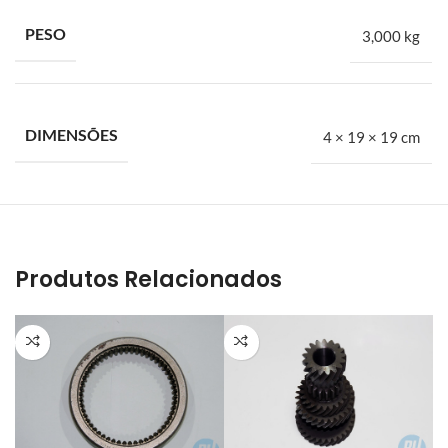
CRUZETA DO DIFERENCIAL
PESO
3,000 kg
Aplicação: FORD F-350 de 1960 até 1977
Fabricante: MAX GEAR
DIMENSÕES
4 × 19 × 19 cm
Cod. Ford: 614211A
Sobre a BH Fort:
Há mais de vinte anos atrás nascia a BH Fort. A proposta era
suprir uma carência muito grande no mercado de autopeças
especializado em Ford. Trazíamos na bagagem a experiência de
Produtos Relacionados
alguns anos dentro de concessionárias e auto peças. A BH Fort é
especialista em peças automotivas para veículos leves, médios
e pesados da Ford. Embreagens, freios, amortecedores,
suspensões, filtros e mais.