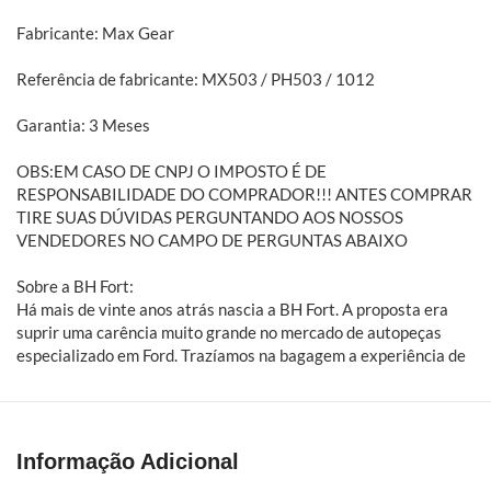
Fabricante: Max Gear
Referência de fabricante: MX503 / PH503 / 1012
Garantia: 3 Meses
OBS:EM CASO DE CNPJ O IMPOSTO É DE
RESPONSABILIDADE DO COMPRADOR!!! ANTES COMPRAR
TIRE SUAS DÚVIDAS PERGUNTANDO AOS NOSSOS
VENDEDORES NO CAMPO DE PERGUNTAS ABAIXO
Sobre a BH Fort:
Há mais de vinte anos atrás nascia a BH Fort. A proposta era
suprir uma carência muito grande no mercado de autopeças
especializado em Ford. Trazíamos na bagagem a experiência de
alguns anos dentro de concessionárias e auto peças. A BH Fort é
especialista em peças automotivas para veículos leves, médios
e pesados da Ford. Embreagens, freios, amortecedores,
suspensões, filtros e mais
Informação Adicional