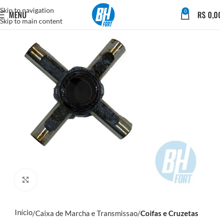
Skip to navigation
0
MENU
R$
0,0
Skip to main content
Click to enlarge
Início
Caixa de Marcha e Transmissao
Coifas e Cruzetas