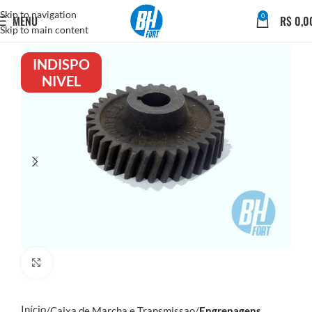
Skip to navigation
0
MENU
R$
0,0
Skip to main content
INDISPO
NIVEL
Click to enlarge
Início
Caixa de Marcha e Transmissao
Engrenagens