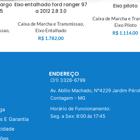
cargo
Eixo entalhado ford ranger 97
Eixo piloto
05
a 2012 2.8 3.0
Caixa de Marcha e Tra
Caixa de Marcha e Transmissao
,
Eixo Piloto
ssao
,
Eixo Entalhado
R$
1.114,00
R$
1.782,00
ENDEREÇO
(31) 3328-6799
Av. Abílio Machado, N°4229 Jardim Péro
Contagem - MG
Horário de Funcionamento:
ega
Seg. a Sex: 8:00 ás 17:45
s E Garantia
cidade
ções