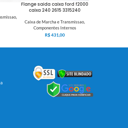
Flange saida caixa ford f2000
caixa 240 2615 3315240
nsmissao
,
Caixa de Marcha e Transmissao
,
Componentes Internos
R$
431,00
la