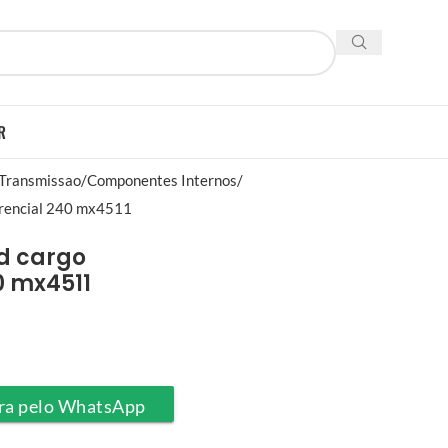
R
 Transmissao
Componentes Internos
erencial 240 mx4511
d cargo
0 mx4511
ra pelo WhatsApp