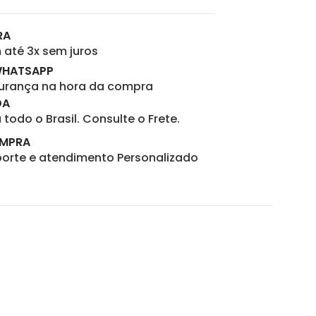
RA
até 3x sem juros
WHATSAPP
gurança na hora da compra
DA
todo o Brasil. Consulte o Frete.
OMPRA
porte e atendimento Personalizado