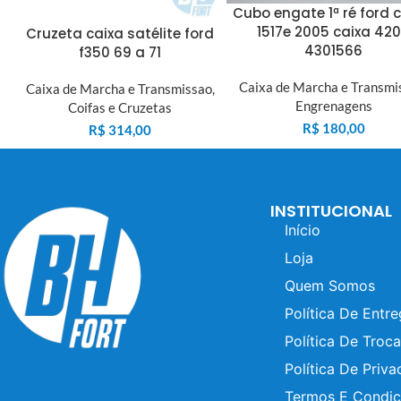
Cubo engate 1ª ré ford 
1517e 2005 caixa 42
Cruzeta caixa satélite ford
4301566
f350 69 a 71
Caixa de Marcha e Transmi
Caixa de Marcha e Transmissao
,
Engrenagens
Coifas e Cruzetas
R$
180,00
R$
314,00
INSTITUCIONAL
Início
Loja
Quem Somos
Política De Entr
Política De Troca
Política De Priva
Termos E Condi