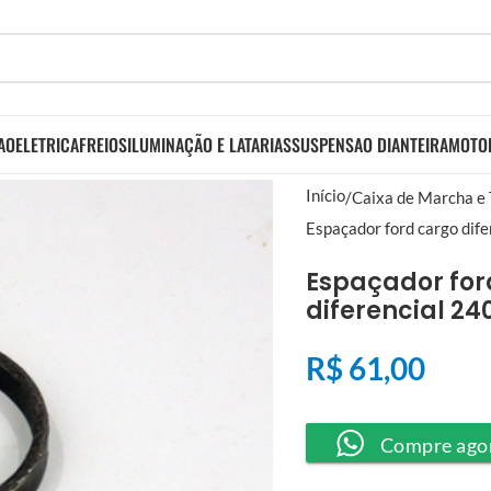
AO
ELETRICA
FREIOS
ILUMINAÇÃO E LATARIAS
SUSPENSAO DIANTEIRA
MOTO
Início
Caixa de Marcha e
Espaçador ford cargo dif
Espaçador for
diferencial 24
R$
61,00
Compre ago