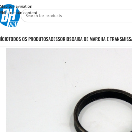
Skip to navigation
Skip to main content
NÍCIO
TODOS OS PRODUTOS
ACESSORIOS
CAIXA DE MARCHA E TRANSMISS