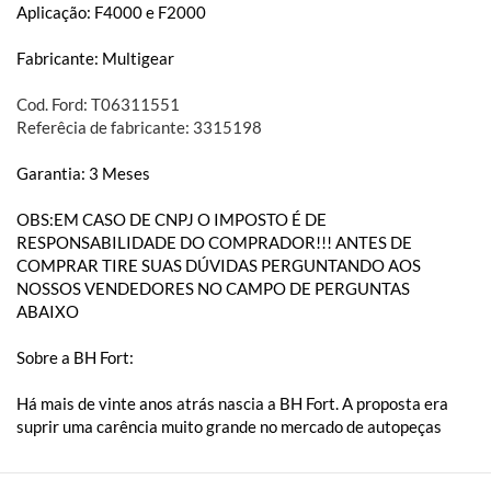
Aplicação: F4000 e F2000
Fabricante: Multigear
Cod. Ford: T06311551
Referêcia de fabricante: 3315198
Garantia: 3 Meses
OBS:EM CASO DE CNPJ O IMPOSTO É DE
RESPONSABILIDADE DO COMPRADOR!!! ANTES DE
COMPRAR TIRE SUAS DÚVIDAS PERGUNTANDO AOS
NOSSOS VENDEDORES NO CAMPO DE PERGUNTAS
ABAIXO
Sobre a BH Fort:
Há mais de vinte anos atrás nascia a BH Fort. A proposta era
suprir uma carência muito grande no mercado de autopeças
especializado em Ford. Trazíamos na bagagem a experiência de
alguns anos dentro de concessionárias e auto peças. A BH Fort é