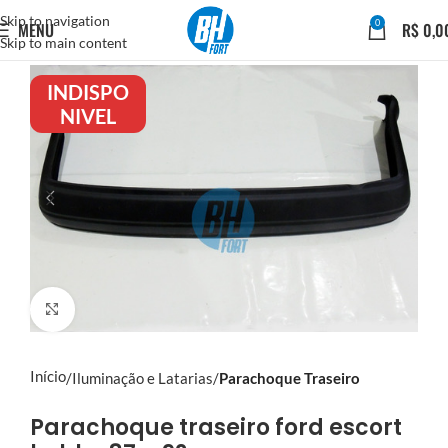
Skip to navigation
0
MENU
R$
0,0
Skip to main content
INDISPO
NIVEL
Click to enlarge
Início
Iluminação e Latarias
Parachoque Traseiro
Parachoque traseiro ford escort