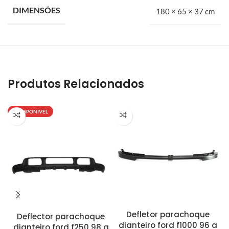
DIMENSÕES
180 × 65 × 37 cm
Produtos Relacionados
INDISPONIVEL
Il
Defletor parachoque
Deflector parachoque
dianteiro ford f1000 96 a
dianteiro ford f250 98 a