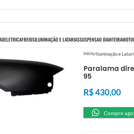
AO
ELETRICA
FREIOS
ILUMINAÇÃO E LATARIAS
SUSPENSAO DIANTEIRA
MOTO
Início
Iluminação e Latar
Paralama dire
95
R$
430,00
Compre ago