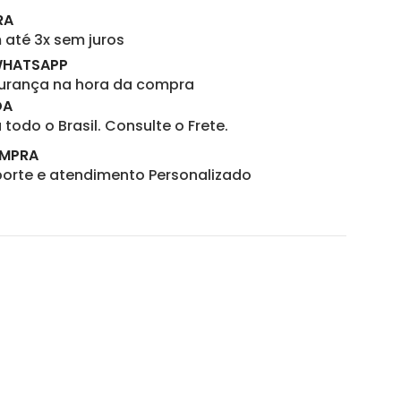
RA
até 3x sem juros
WHATSAPP
gurança na hora da compra
DA
todo o Brasil. Consulte o Frete.
OMPRA
porte e atendimento Personalizado