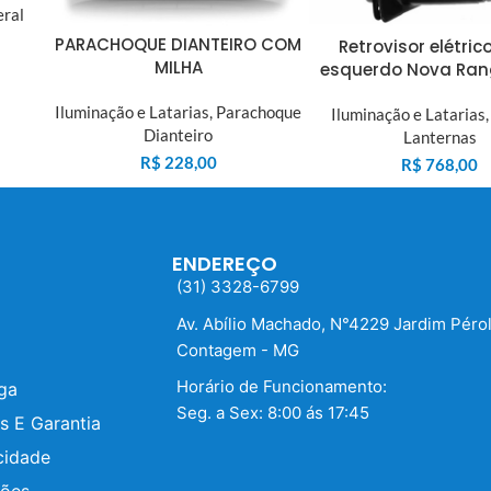
eral
PARACHOQUE DIANTEIRO COM
Retrovisor elétric
MILHA
esquerdo Nova Ran
Iluminação e Latarias
,
Parachoque
Iluminação e Latarias
Dianteiro
Lanternas
R$
228,00
R$
768,00
ENDEREÇO
(31) 3328-6799
Av. Abílio Machado, N°4229 Jardim Péro
Contagem - MG
Horário de Funcionamento:
ega
Seg. a Sex: 8:00 ás 17:45
s E Garantia
cidade