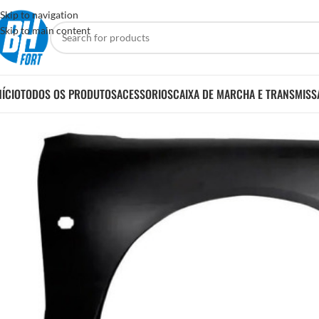
Skip to navigation
Skip to main content
NÍCIO
TODOS OS PRODUTOS
ACESSORIOS
CAIXA DE MARCHA E TRANSMISS