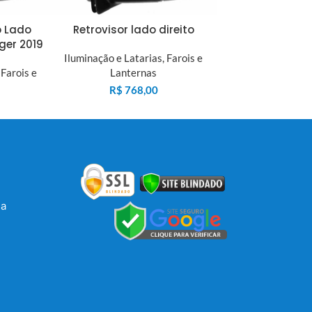
o Lado
Retrovisor lado direito
ger 2019
Iluminação e Latarias
,
Farois e
,
Farois e
Lanternas
R$
768,00
la