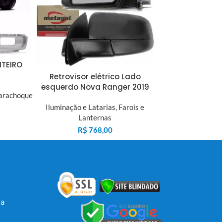
TEIRO
Retrovisor elétrico Lado
esquerdo Nova Ranger 2019
arachoque
Iluminação e Latarias
,
Farois e
Lanternas
R$
768,00
la