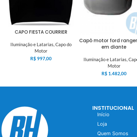
CAPO FIESTA COURRIER
Capô motor ford ranger
Iluminação e Latarias
,
Capo do
em diante
Motor
R$
997,00
Iluminação e Latarias
,
Cap
Motor
R$
1.482,00
INSTITUCIONAL
Início
Loja
Quem Somos