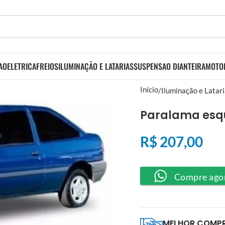
AO
ELETRICA
FREIOS
ILUMINAÇÃO E LATARIAS
SUSPENSAO DIANTEIRA
MOTO
Início
Iluminação e Latar
Paralama esq
R$
207,00
Compre ago
MELHOR COMP