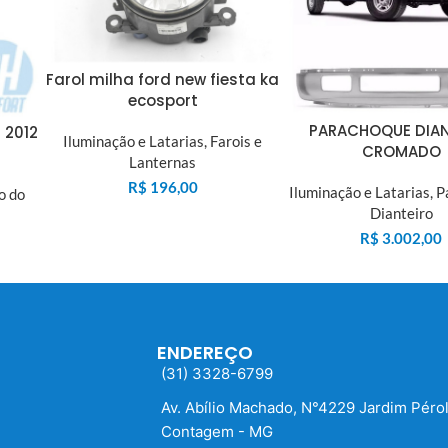
Farol milha ford new fiesta ka
ecosport
PARACHOQUE DIAN
 2012
Iluminação e Latarias
,
Farois e
CROMADO
Lanternas
R$
196,00
Iluminação e Latarias
,
P
o do
Dianteiro
R$
3.002,00
ENDEREÇO
(31) 3328-6799
Av. Abílio Machado, N°4229 Jardim Péro
Contagem - MG