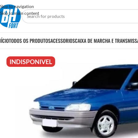
Skip to navigation
Skip to main content
NÍCIO
TODOS OS PRODUTOS
ACESSORIOS
CAIXA DE MARCHA E TRANSMISS
INDISPONIVEL