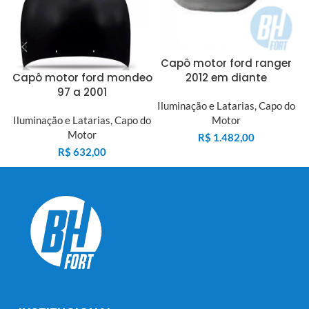
Capô motor ford ranger
2012 em diante
Capô motor ford mondeo
97 a 2001
Iluminação e Latarias
,
Capo do
I
Motor
Iluminação e Latarias
,
Capo do
Motor
R$
1.482,00
R$
632,00