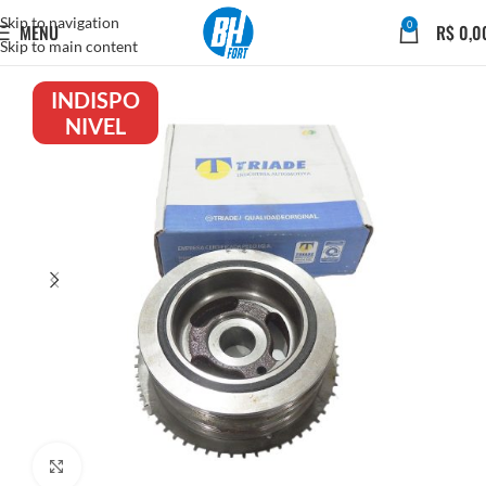
Skip to navigation
0
MENU
R$
0,0
Skip to main content
INDISPO
NIVEL
Click to enlarge