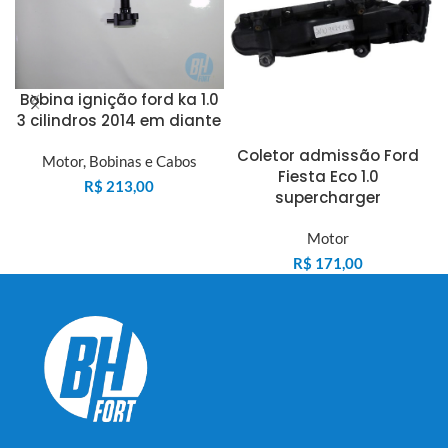
Bobina ignição ford ka 1.0
3 cilindros 2014 em diante
Coletor admissão Ford
Motor
,
Bobinas e Cabos
Fiesta Eco 1.0
r
R$
213,00
supercharger
Motor
R$
171,00