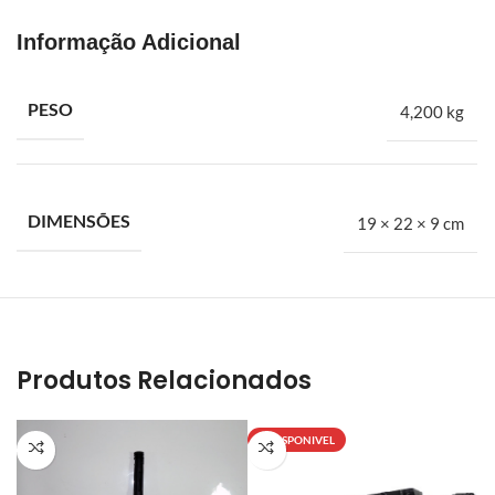
Há mais de vinte anos atrás nascia a BH Fort. A proposta era
suprir uma carência muito grande no mercado de autopeças
Informação Adicional
especializado em Ford. Trazíamos na bagagem a experiência de
alguns anos dentro de concessionárias e auto peças. A BH Fort é
especialista em peças automotivas para veículos leves, médios
PESO
4,200 kg
e pesados da Ford. Embreagens, freios, amortecedores,
suspensões, filtros e mais
Polia virabrequim ford focus 2.0 duratec 2014 a 2019 ecosport
DIMENSÕES
19 × 22 × 9 cm
2.0 duratec 2018 em diante
Produtos Relacionados
INDISPONIVEL