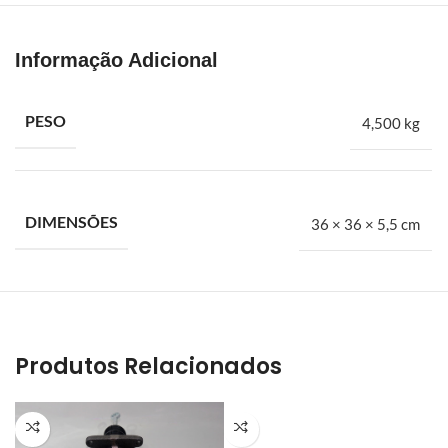
suprir uma carência muito grande no mercado de autopeças
especializado em Ford. Trazíamos na bagagem a experiência de
alguns anos dentro de concessionárias e auto peças. A BH Fort é
Informação Adicional
especialista em peças automotivas para veículos leves, médios
e pesados da Ford. Embreagens, freios, amortecedores,
suspensões, filtros e mais
PESO
4,500 kg
Prato freio traseiro lado esquerdo ford f350 2014 em diante
DIMENSÕES
36 × 36 × 5,5 cm
Produtos Relacionados