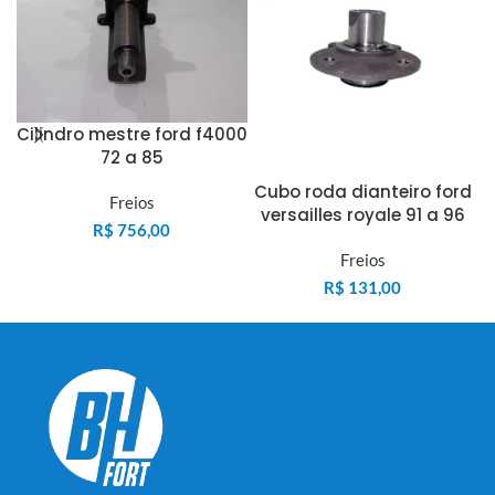
Cilindro mestre ford f4000
72 a 85
Cubo roda dianteiro ford
Freios
versailles royale 91 a 96
R$
756,00
Freios
F
R$
131,00