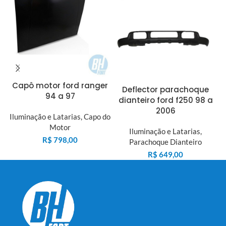
L
I
Capô motor ford ranger
Deflector parachoque
94 a 97
dianteiro ford f250 98 a
2006
Iluminação e Latarias
,
Capo do
Motor
Iluminação e Latarias
,
R$
798,00
Parachoque Dianteiro
R$
649,00