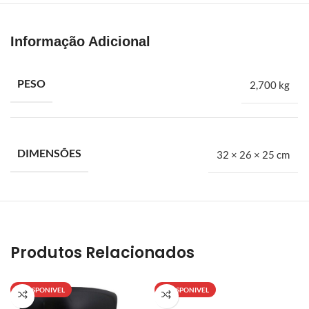
Há mais de vinte anos atrás nascia a BH Fort. A proposta era
suprir uma carência muito grande no mercado de autopeças
especializado em Ford. Trazíamos na bagagem a experiência de
Informação Adicional
alguns anos dentro de concessionárias e auto peças. A BH Fort é
especialista em peças automotivas para veículos leves, médios
e pesados da Ford. Embreagens, freios, amortecedores,
PESO
2,700 kg
suspensões, filtros e mais
Retrovisor externo manual lado esquerdo ford ecosport 2003 a
2012
DIMENSÕES
32 × 26 × 25 cm
Produtos Relacionados
INDISPONIVEL
INDISPONIVEL