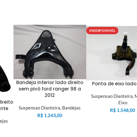
INDISPONIVEL
Bandeja inferior lado direito
Ponta de eixo lado 
sem pivô ford ranger 98 a
2012
Suspensao Dianteira
,
M
ireito
Eixo
Suspensao Dianteira
,
Bandejas
ante
R$
1.548,00
R$
1.243,00
ejas