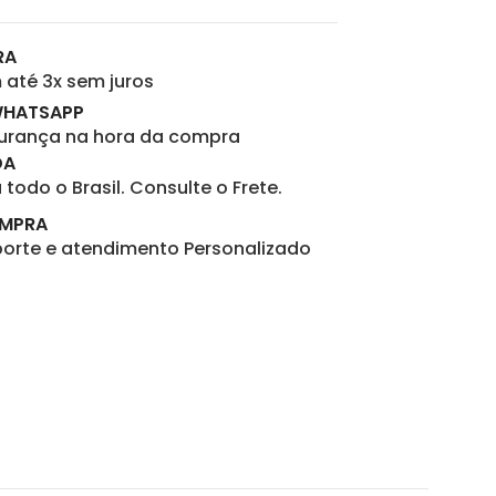
RA
até 3x sem juros
WHATSAPP
gurança na hora da compra
DA
todo o Brasil. Consulte o Frete.
OMPRA
porte e atendimento Personalizado