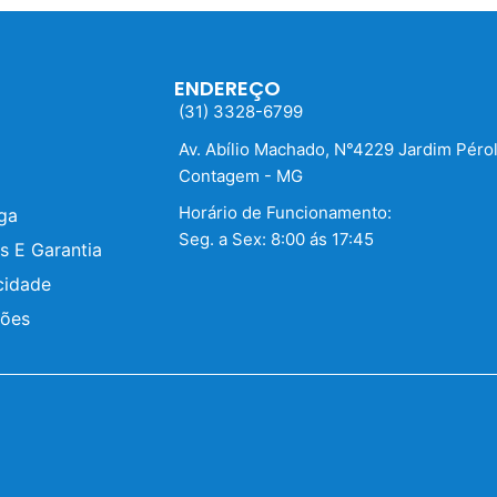
ENDEREÇO
(31) 3328-6799
Av. Abílio Machado, N°4229 Jardim Péro
Contagem - MG
Horário de Funcionamento:
ega
Seg. a Sex: 8:00 ás 17:45
s E Garantia
cidade
ções