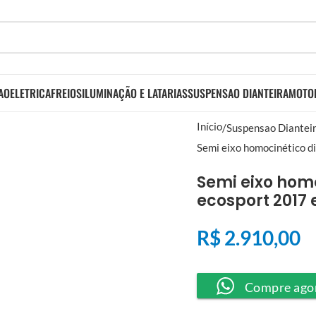
AO
ELETRICA
FREIOS
ILUMINAÇÃO E LATARIAS
SUSPENSAO DIANTEIRA
MOTO
Início
Suspensao Diantei
Semi eixo homocinético di
Semi eixo homo
ecosport 2017 
R$
2.910,00
Compre ago