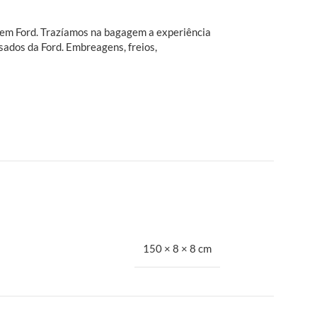
o em Ford. Trazíamos na bagagem a experiência
sados da Ford. Embreagens, freios,
150 × 8 × 8 cm