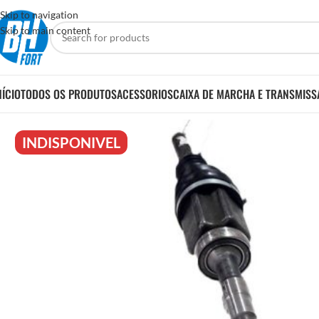
Skip to navigation
Skip to main content
NÍCIO
TODOS OS PRODUTOS
ACESSORIOS
CAIXA DE MARCHA E TRANSMISS
INDISPONIVEL