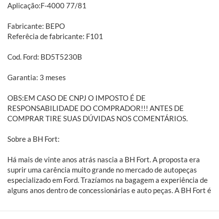
Aplicação:F-4000 77/81
Fabricante: BEPO
Referêcia de fabricante: F101
Cod. Ford: BD5T5230B
Garantia: 3 meses
OBS:EM CASO DE CNPJ O IMPOSTO É DE
RESPONSABILIDADE DO COMPRADOR!!! ANTES DE
COMPRAR TIRE SUAS DÚVIDAS NOS COMENTÁRIOS.
Sobre a BH Fort:
Há mais de vinte anos atrás nascia a BH Fort. A proposta era
suprir uma carência muito grande no mercado de autopeças
especializado em Ford. Trazíamos na bagagem a experiência de
alguns anos dentro de concessionárias e auto peças. A BH Fort é
especialista em peças automotivas para veículos leves, médios
e pesados da Ford. Embreagens, freios, amortecedores,