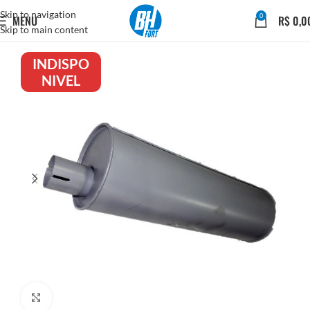
Skip to navigation
0
MENU
R$
0,0
Skip to main content
INDISPO
NIVEL
Click to enlarge