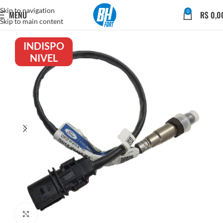
Skip to navigation
0
MENU
R$
0,0
Skip to main content
INDISPO
NIVEL
Click to enlarge