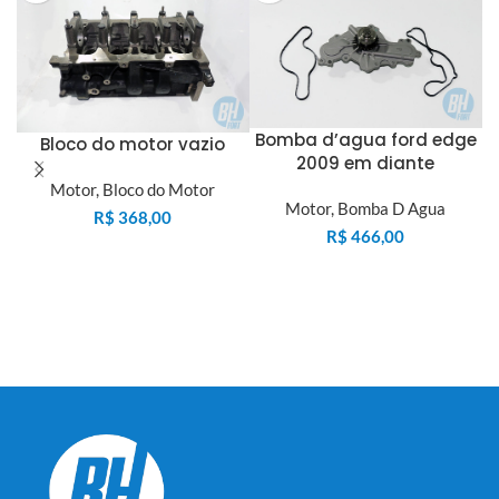
Bomba d’agua ford edge
S
Bloco do motor vazio
2009 em diante
Motor
,
Bloco do Motor
Motor
,
Bomba D Agua
R$
368,00
R$
466,00