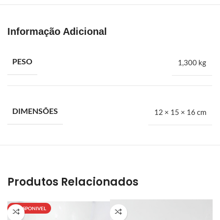
suprir uma carência muito grande no mercado de autopeças
especializado em Ford. Trazíamos na bagagem a experiência de
alguns anos dentro de concessionárias e auto peças. A BH Fort é
Informação Adicional
especialista em peças automotivas para veículos leves, médios
e pesados da Ford. Embreagens, freios, amortecedores,
suspensões, filtros e mais
PESO
1,300 kg
Sonda Lambda pré ford ecosport 2017 em diante 2.0 duratec
DIMENSÕES
12 × 15 × 16 cm
Produtos Relacionados
INDISPONIVEL