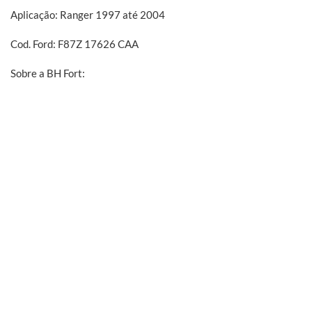
Aplicação: Ranger 1997 até 2004
Cod. Ford: F87Z 17626 CAA
Sobre a BH Fort:
Há mais de vinte anos atrás nascia a BH Fort. A proposta era sup
de alguns anos dentro de concessionárias e auto peças. A BH Fort 
amortecedores, suspensões, filtros e mais.
Informação Adicional
PESO