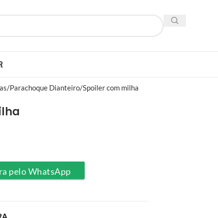
R
ias
Parachoque Dianteiro
Spoiler com milha
ilha
ra pelo WhatsApp
RA