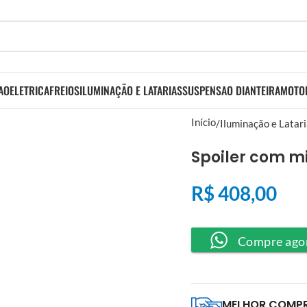
AO
ELETRICA
FREIOS
ILUMINAÇÃO E LATARIAS
SUSPENSAO DIANTEIRA
MOTO
Início
Iluminação e Latar
Spoiler com m
R$
408,00
Compre ago
MELHOR COMP