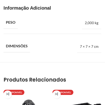
suspensões, filtros e mais.
Informação Adicional
PESO
2,000 kg
Tensor da correia dentada Ford Ka 1.0 3 cilindros.
DIMENSÕES
7 × 7 × 7 cm
Produtos Relacionados
INDISPONIVEL
INDISPONIVEL