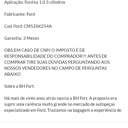
Aplicação: Ford ka 1.0 3 cilindros
Fabricante: Ford
Cod. Ford: CM5Z6K254A
Garantia: 3 Meses
OBS:EM CASO DE CNPJ O IMPOSTO É DE
RESPONSABILIDADE DO COMPRADOR!!! ANTES DE
COMPRAR TIRE SUAS DÚVIDAS PERGUNTANDO AOS
NOSSOS VENDEDORES NO CAMPO DE PERGUNTAS
ABAIXO
Sobre a BH Fort:
Há mais de vinte anos atrás nascia a BH Fort. A proposta era
suprir uma carência muito grande no mercado de autopeças
especializado em Ford. Trazíamos na bagagem a experiência de
alguns anos dentro de concessionárias e auto peças. A BH Fort é
especialista em peças automotivas para veículos leves, médios
e pesados da Ford. Embreagens, freios, amortecedores,