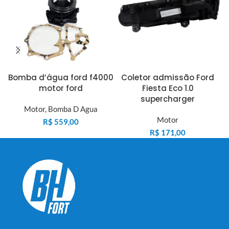
Bomba d’água ford f4000
Coletor admissão Ford
motor ford
Fiesta Eco 1.0
supercharger
Motor
,
Bomba D Agua
Motor
R$
559,00
R$
171,00