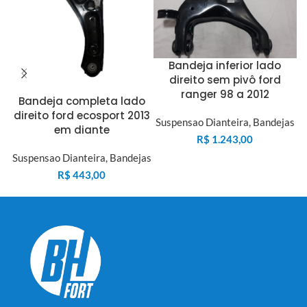
Bandeja inferior lado
direito sem pivô ford
ranger 98 a 2012
Bandeja completa lado
direito ford ecosport 2013
t
Suspensao Dianteira
,
Bandejas
em diante
R$
1.243,00
Suspensao Dianteira
,
Bandejas
S
R$
443,00