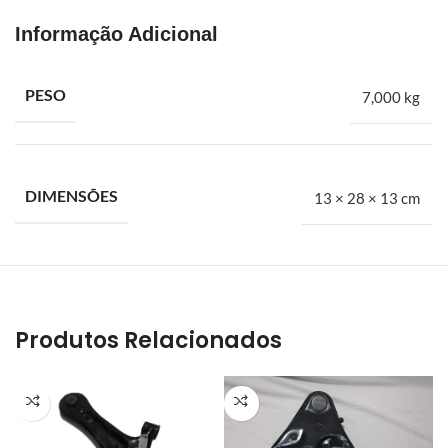
suprir uma carência muito grande no mercado de autopeças
Informação Adicional
especializado em Ford. Trazíamos na bagagem a experiência de
alguns anos dentro de concessionárias e auto peças. A BH Fort é
especialista em peças automotivas para veículos leves, médios
PESO
7,000 kg
e pesados da Ford. Embreagens, freios, amortecedores,
suspensões, filtros e mais
Tulipa lado direito copo maior ford focus 2.0 manual automatico
DIMENSÕES
13 × 28 × 13 cm
23 dentes 2003 a 2005
Produtos Relacionados