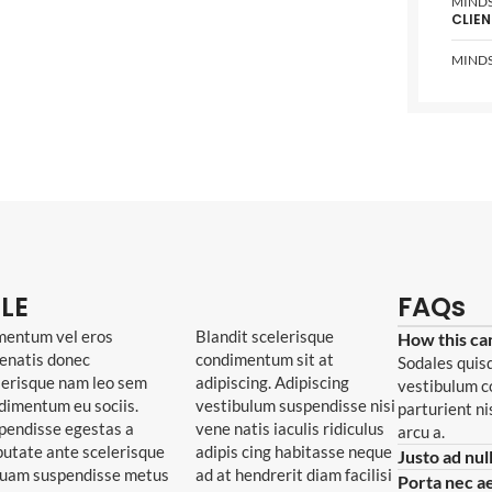
MINDS
CLIEN
MINDS
LE
FAQs
mentum vel eros
Blandit scelerisque
How this ca
enatis donec
condimentum sit at
Sodales quisq
lerisque nam leo sem
adipiscing. Adipiscing
vestibulum c
dimentum eu sociis.
vestibulum suspendisse nisi
parturient n
pendisse egestas a
vene natis iaculis ridiculus
arcu a.
putate ante scelerisque
adipis cing habitasse neque
Justo ad nul
quam suspendisse metus
ad at hendrerit diam facilisi
Porta nec a