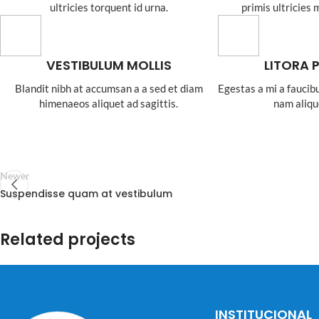
ultricies torquent id urna.
primis ultricies 
VESTIBULUM MOLLIS
LITORA 
Blandit nibh at accumsan a a sed et diam
Egestas a mi a fauci
himenaeos aliquet ad sagittis.
nam aliqu
Newer
Suspendisse quam at vestibulum
Related projects
A lacus bibendum pulvinar
Furniture
INSTITUCIONAL