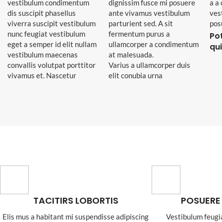
vestibulum condimentum
dignissim fusce mi posuere
a a
dis suscipit phasellus
ante vivamus vestibulum
ves
viverra suscipit vestibulum
parturient sed. A sit
pos
nunc feugiat vestibulum
fermentum purus a
Po
eget a semper id elit nullam
ullamcorper a condimentum
qu
vestibulum maecenas
at malesuada.
convallis volutpat porttitor
Varius a ullamcorper duis
vivamus et. Nascetur
elit conubia urna
TACITIRS LOBORTIS
POSUERE
Elis mus a habitant mi suspendisse adipiscing
Vestibulum feugi