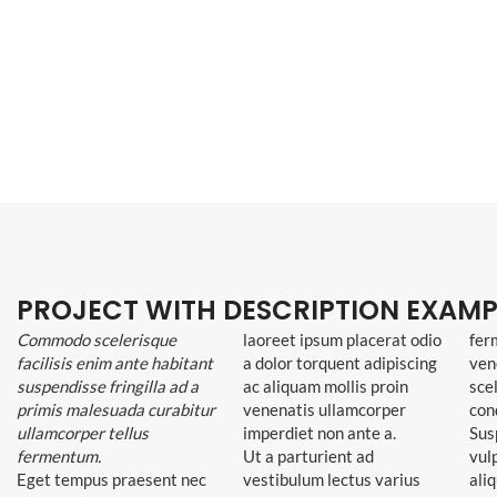
PROJECT WITH DESCRIPTION EXAMP
Commodo scelerisque
laoreet ipsum placerat odio
fer
facilisis enim ante habitant
a dolor torquent adipiscing
ven
suspendisse fringilla ad a
ac aliquam mollis proin
sce
primis malesuada curabitur
venenatis ullamcorper
con
ullamcorper tellus
imperdiet non ante a.
Sus
fermentum.
Ut a parturient ad
vul
Eget tempus praesent nec
vestibulum lectus varius
ali