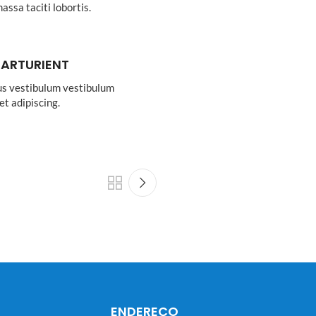
massa taciti lobortis.
PARTURIENT
bus vestibulum vestibulum
et adipiscing.
ENDEREÇO