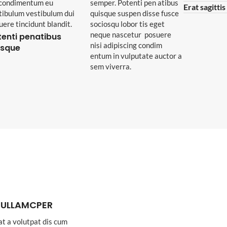
 condimentum eu
semper. Potenti pen atibus
Erat sagitti
tibulum vestibulum dui
quisque suspen disse fusce
uere tincidunt blandit.
sociosqu lobor tis eget
neque nascetur posuere
tenti penatibus
nisi adipiscing condim
isque
entum in vulputate auctor a
sem viverra.
 ULLAMCPER
at a volutpat dis cum