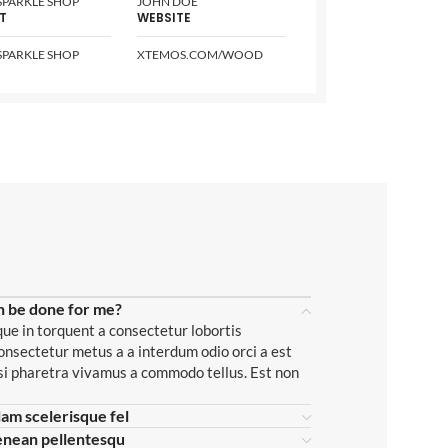
PARKLE SHOP
JOHN DOE
T
WEBSITE
PARKLE SHOP
XTEMOS.COM/WOOD
n be done for me?
ue in torquent a consectetur lobortis
onsectetur metus a a interdum odio orci a est
isi pharetra vivamus a commodo tellus. Est non
lam scelerisque fel
enean pellentesqu