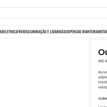
AO
ELETRICA
FREIOS
ILUMINAÇÃO E LATARIAS
SUSPENSAO DIANTEIRA
MOTO
O
WE A
Accum
adipi
tinci
volut
CLIEN