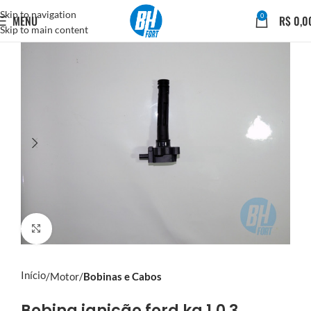
Skip to navigation
0
MENU
R$
0,0
Skip to main content
Click to enlarge
Início
Motor
Bobinas e Cabos
Bobina ignição ford ka 1.0 3