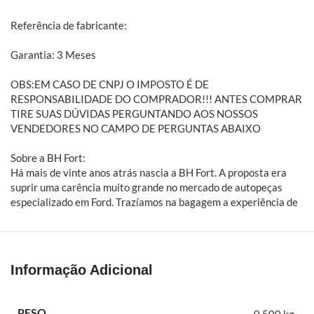
Referência de fabricante:
Garantia: 3 Meses
OBS:EM CASO DE CNPJ O IMPOSTO É DE
RESPONSABILIDADE DO COMPRADOR!!! ANTES COMPRAR
TIRE SUAS DÚVIDAS PERGUNTANDO AOS NOSSOS
VENDEDORES NO CAMPO DE PERGUNTAS ABAIXO
Sobre a BH Fort:
Há mais de vinte anos atrás nascia a BH Fort. A proposta era
suprir uma carência muito grande no mercado de autopeças
especializado em Ford. Trazíamos na bagagem a experiência de
alguns anos dentro de concessionárias e auto peças. A BH Fort é
especialista em peças automotivas para veículos leves, médios
e pesados da Ford. Embreagens, freios, amortecedores,
suspensões, filtros e mais
Informação Adicional
Bobina ignição ford ka 1.0 3 cilindros 2014 em diante
PESO
0,500 kg