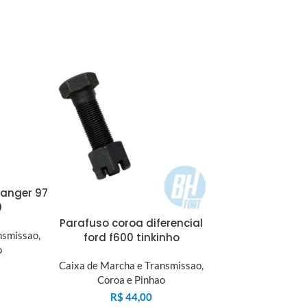
ranger 97
0
Parafuso coroa diferencial
nsmissao
,
ford f600 tinkinho
o
Caixa de Marcha e Transmissao
,
Coroa e Pinhao
R$
44,00