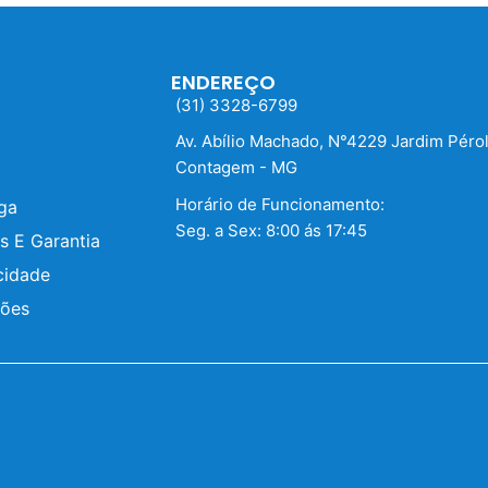
ENDEREÇO
(31) 3328-6799
Av. Abílio Machado, N°4229 Jardim Péro
Contagem - MG
Horário de Funcionamento:
ega
Seg. a Sex: 8:00 ás 17:45
s E Garantia
cidade
ções