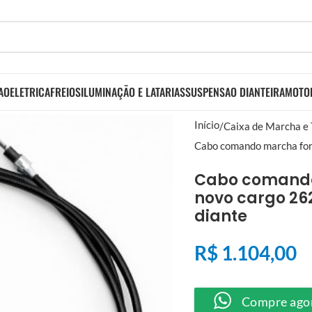
AO
ELETRICA
FREIOS
ILUMINAÇÃO E LATARIAS
SUSPENSAO DIANTEIRA
MOTO
Início
Caixa de Marcha e
Cabo comando marcha for
Cabo comando
novo cargo 26
diante
R$
1.104,00
Compre ago