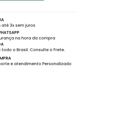
RA
até 3x sem juros
WHATSAPP
gurança na hora da compra
DA
todo o Brasil. Consulte o Frete.
OMPRA
porte e atendimento Personalizado