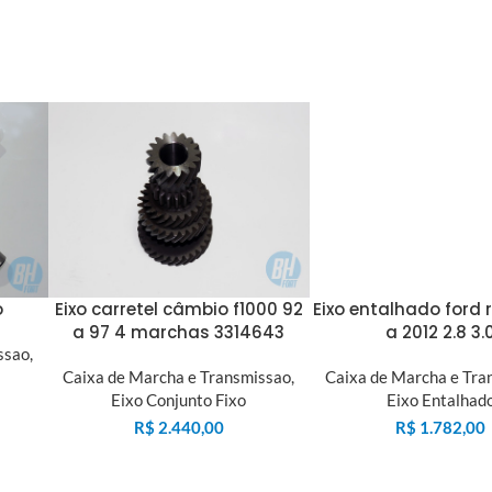
o
Eixo carretel câmbio f1000 92
Eixo entalhado ford 
a 97 4 marchas 3314643
a 2012 2.8 3.
ssao
,
Caixa de Marcha e Transmissao
,
Caixa de Marcha e Tra
Eixo Conjunto Fixo
Eixo Entalhad
R$
2.440,00
R$
1.782,00