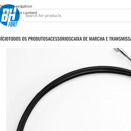
Skip to navigation
Skip to main content
NÍCIO
TODOS OS PRODUTOS
ACESSORIOS
CAIXA DE MARCHA E TRANSMISS