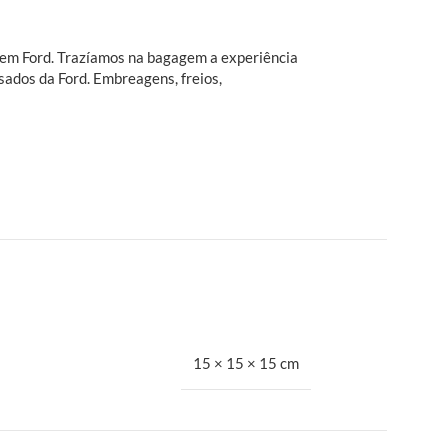
o em Ford. Trazíamos na bagagem a experiência
sados da Ford. Embreagens, freios,
15 × 15 × 15 cm