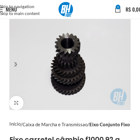
Skip to navigation
0
MENU
R$
0,0
Skip to main content
Click to enlarge
Início
Caixa de Marcha e Transmissao
Eixo Conjunto Fixo
Eixo carretel câmbio f1000 92 a