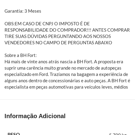
Garantia: 3 Meses
OBS:EM CASO DE CNPJ O IMPOSTO É DE
RESPONSABILIDADE DO COMPRADOR!!! ANTES COMPRAR
TIRE SUAS DÚVIDAS PERGUNTANDO AOS NOSSOS
VENDEDORES NO CAMPO DE PERGUNTAS ABAIXO
Sobre a BH Fort:
Há mais de vinte anos atrás nascia a BH Fort. A proposta era
suprir uma carência muito grande no mercado de autopeças
especializado em Ford. Trazíamos na bagagem a experiência de
alguns anos dentro de concessionárias e auto peças. A BH Fort é
especialista em peças automotivas para veículos leves, médios
e pesados da Ford. Embreagens, freios, amortecedores,
suspensões, filtros e mais
Informação Adicional
Eixo carretel câmbio F1000 1997 a 1992 4 marchas
PESO
5,700 kg