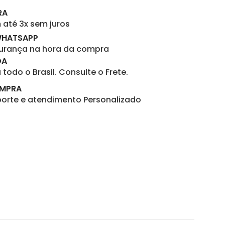
RA
até 3x sem juros
WHATSAPP
gurança na hora da compra
DA
todo o Brasil. Consulte o Frete.
OMPRA
porte e atendimento Personalizado