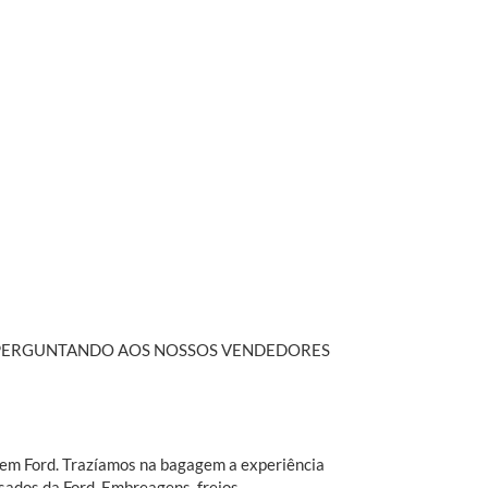
S PERGUNTANDO AOS NOSSOS VENDEDORES
o em Ford. Trazíamos na bagagem a experiência
sados da Ford. Embreagens, freios,