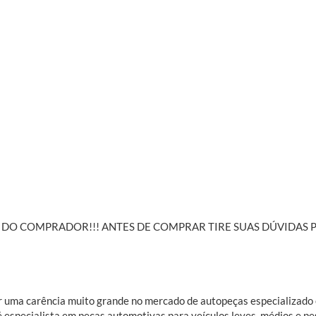
DE DO COMPRADOR!!! ANTES DE COMPRAR TIRE SUAS DÚVIDA
rir uma carência muito grande no mercado de autopeças especializad
é especialista em peças automotivas para veículos leves, médios e pe