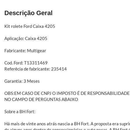
Descrição Geral
Kit rolete Ford Caixa 4205
Aplicação: Caixa 4205
Fabricante: Multigear
Cod. Ford: T13311469
Referêcia de fabricante: 235414
Garantia: 3 Meses
OBS:EM CASO DE CNPJ O IMPOSTO É DE RESPONSABILIDA
NO CAMPO DE PERGUNTAS ABAIXO
Sobre a BH Fort:
Há mais de vinte anos atrás nascia a BH Fort. A proposta era sup
de alguns anos dentro de concessionárias e auto peças. A BH Fort 