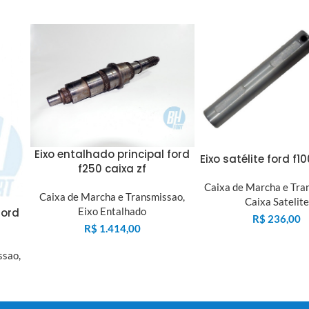
Eixo entalhado principal ford
Eixo satélite ford f1
f250 caixa zf
Caixa de Marcha e Tra
Caixa de Marcha e Transmissao
,
Caixa Satelite
Eixo Entalhado
ford
R$
236,00
R$
1.414,00
ssao
,